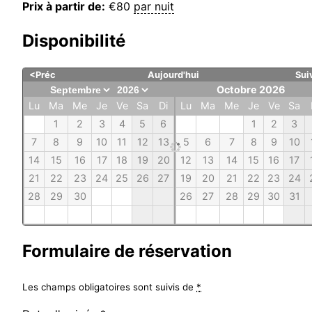
Prix à partir de:
€
80
par nuit
Disponibilité
<Préc
Aujourd'hui
Sui
Octobre 2026
Lu
Ma
Me
Je
Ve
Sa
Di
Lu
Ma
Me
Je
Ve
Sa
1
2
3
4
5
6
1
2
3
7
8
9
10
11
12
13
5
6
7
8
9
10
14
15
16
17
18
19
20
12
13
14
15
16
17
21
22
23
24
25
26
27
19
20
21
22
23
24
28
29
30
26
27
28
29
30
31
Formulaire de réservation
Les champs obligatoires sont suivis de
*